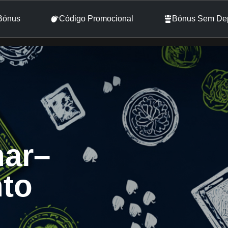
Bónus
Código Promocional
Bónus Sem Dep
har–
to