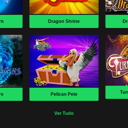
rn
Dragon Shrine
Dr
Tur
rs
Pelican Pete
Ver Tudo