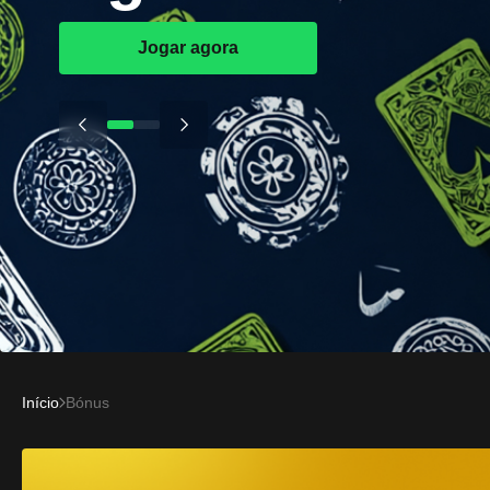
Jogar agora
Início
Bónus