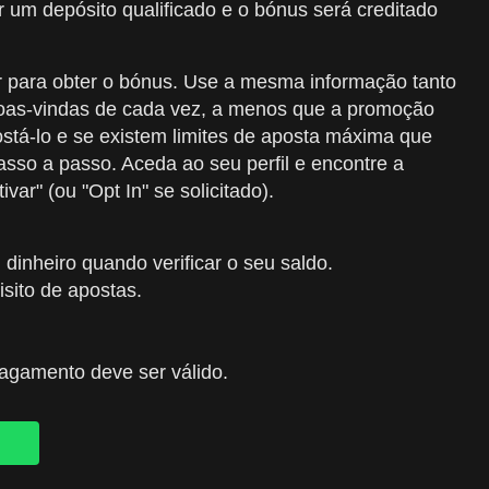
er um depósito qualificado e o bónus será creditado
ar para obter o bónus. Use a mesma informação tanto
 boas-vindas de cada vez, a menos que a promoção
stá-lo e se existem limites de aposta máxima que
asso a passo. Aceda ao seu perfil e encontre a
r" (ou "Opt In" se solicitado).
nheiro quando verificar o seu saldo.
sito de apostas.
agamento deve ser válido.