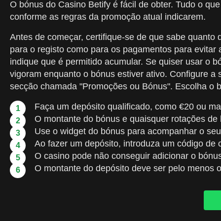
O bónus do Casino Betify é fácil de obter. Tudo o que 
conforme as regras da promoção atual indicarem.
Antes de começar, certifique-se de que sabe quanto 
para o registo como para os pagamentos para evitar 
indique que é permitido acumular. Se quiser usar o 
vigoram enquanto o bónus estiver ativo. Configure a 
secção chamada "Promoções ou Bónus". Escolha o bónus
Faça um depósito qualificado, como €20 ou mais
O montante do bónus e quaisquer rotações de 
Use o widget do bónus para acompanhar o seu 
Ao fazer um depósito, introduza um código de
O casino pode não conseguir adicionar o bónus
O montante do depósito deve ser pelo menos o