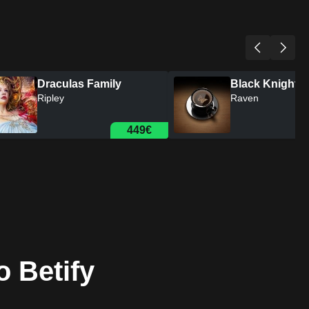
Draculas Family
Black Knight
Ripley
Raven
449€
 Betify