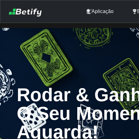
Aplicação
Rodar & Gan
O Seu Momen
Aguarda!