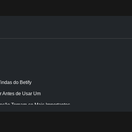
indas do Betify
r Antes de Usar Um
moção Tornam-se Mais Importantes
l
Aposta Máxima