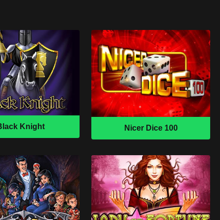
Black Knight
Nicer Dice 100